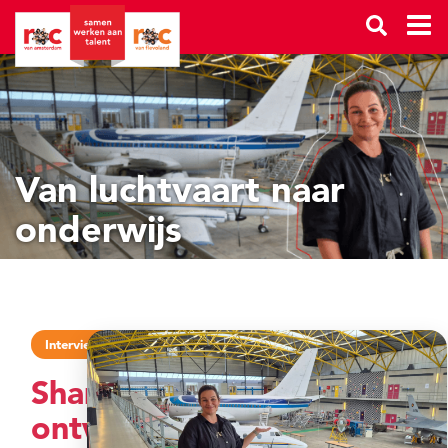
Van luchtvaart naar
onderwijs
Interview
Shanna
ontwikkelt