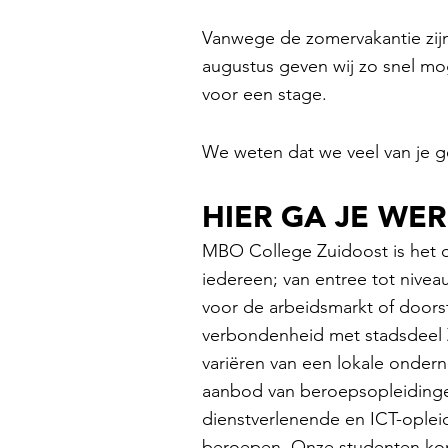
Vanwege de zomervakantie zijn 
augustus geven wij zo snel mog
voor een stage.
We weten dat we veel van je g
HIER GA JE WE
MBO College Zuidoost is het 
iedereen; van entree tot nivea
voor de arbeidsmarkt of doorst
verbondenheid met stadsdeel 
variëren van een lokale onder
aanbod van beroepsopleidinge
dienstverlenende en ICT-oplei
beroepen. Onze studenten kome