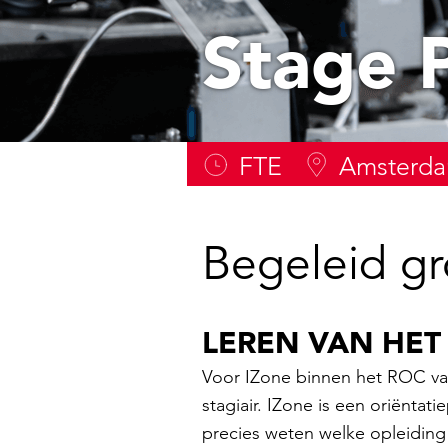
Stage 
FTE
Amsterd
Begeleid gr
LEREN VAN HET
Voor IZone binnen het ROC va
stagiair. IZone is een oriënta
precies weten welke opleiding 