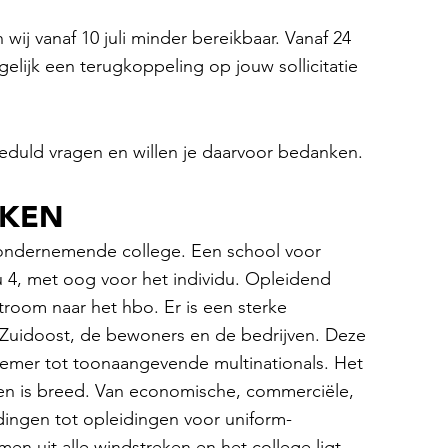
wij vanaf 10 juli minder bereikbaar. Vanaf 24
elijk een terugkoppeling op jouw sollicitatie
eduld vragen en willen je daarvoor bedanken.
RKEN
ondernemende college. Een school voor
u 4, met oog voor het individu. Opleidend
room naar het hbo. Er is een sterke
Zuidoost, de bewoners en de bedrijven. Deze
nemer tot toonaangevende multinationals. Het
n is breed. Van economische, commerciële,
dingen tot opleidingen voor uniform-
n uit alle windstreken en het college ligt