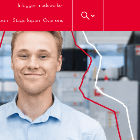
Inloggen medewerker
troom
Stage lopen
Over ons