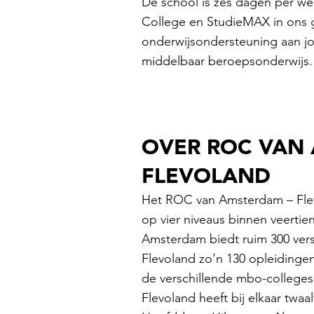
De school is zes dagen per 
College en StudieMAX in ons 
onderwijsondersteuning aan jon
middelbaar beroepsonderwijs.
OVER ROC VAN
FLEVOLAND
Het ROC van Amsterdam – Flev
op vier niveaus binnen veert
Amsterdam biedt ruim 300 ver
Flevoland zo’n 130 opleiding
de verschillende mbo-colleg
Flevoland heeft bij elkaar twa