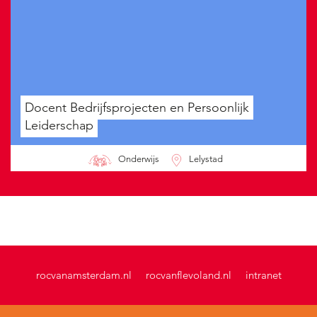
Docent Bedrijfsprojecten en Persoonlijk
Leiderschap
Onderwijs
Lelystad
rocvanamsterdam.nl
rocvanflevoland.nl
intranet