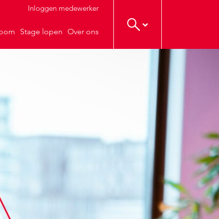
Inloggen medewerker
troom
Stage lopen
Over ons