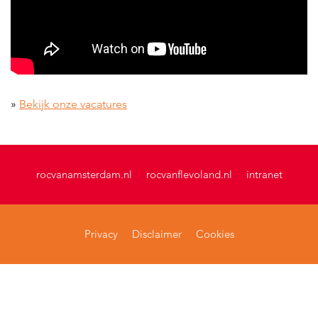
»
Bekijk onze vacatures
rocvanamsterdam.nl
rocvanflevoland.nl
intranet
Privacy
Disclaimer
Cookies